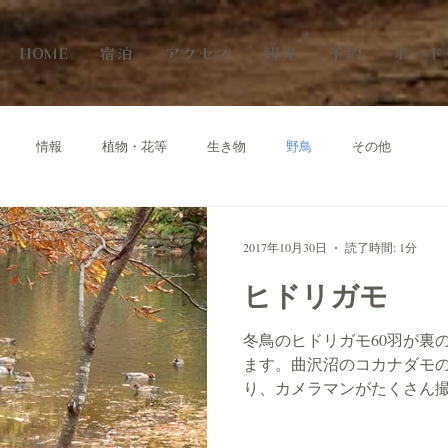
HOME
宿泊
アクセス
観光
予約
ボード
情報
植物・花等
生き物
野鳥
その他
2017年10月30日
読了時間: 1分
ヒドリガモ
冬鳥のヒドリガモ60羽が裏
ます。曲沢沼のコカナダモ
り、カメラマンがたくさん
事が出来る我が家の庭にや