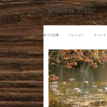
裏磐梯高原
pension Tomo
アウトドアと​ボードゲームの宿
全ての記事
ペンション
イベント