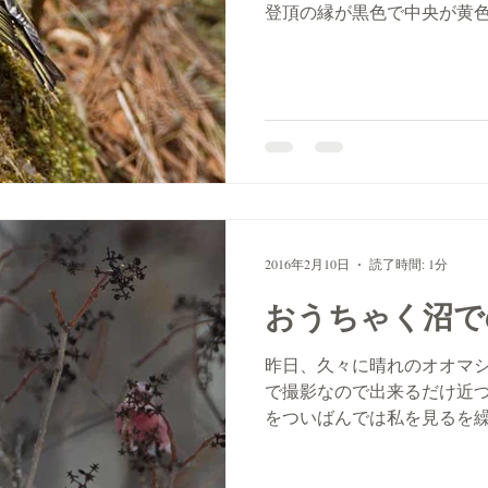
登頂の縁が黒色で中央が黄
その中央部の内側に赤い斑
2016年2月10日
読了時間: 1分
おうちゃく沼で
昨日、久々に晴れのオオマ
で撮影なので出来るだけ近
をついばんでは私を見るを
と飛ばれていたかもしれま