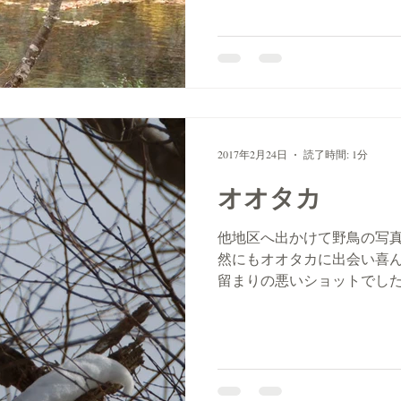
2017年2月24日
読了時間: 1分
オオタカ
他地区へ出かけて野鳥の写
然にもオオタカに出会い喜
留まりの悪いショットでし