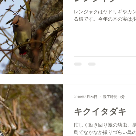
レンジャクはヤドリギやカ
る様です。今年の木の実は
2016年3月24日
読了時間: 1分
キクイタダキ
忙しく動き回り蛾の幼虫、
鳥でなかなか撮りづらい鳥