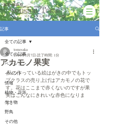
裏磐梯高原
pension Tomo
アウトドアと​ボードゲームの宿
記事
全ての記事
tomosaka
全ての記事
2014年8月7日
読了時間: 1分
アカモノ果実
ペンション
 私の作っている絵はがきの中でもトッ
イベント
プクラスの売り上げはアカモノの花で
情報
す。花はここまで赤くないのですが果
植物・花等
実はこんなにきれいな赤色になりま
生き物
す。
野鳥
その他