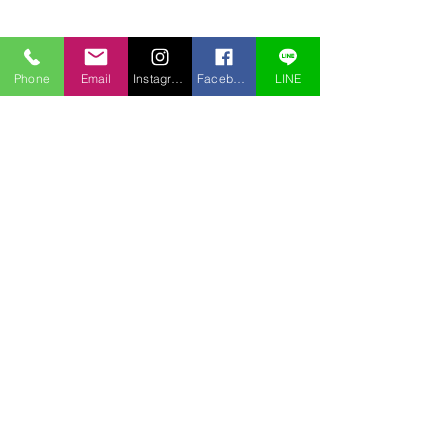
Phone
Email
Instagram
Facebook
LINE
コメント
コメントを追加…
アオチドリも盗掘されて
盗掘されました
いた
ノビネチドリ）
〒969-2701
福島県耶麻郡北塩原村桧原曽原山1095-46 レイクウッドヴィラ
TEL:
0241-32-2722
FAX:
0241-32-3013
E-mail :
pension.tomo@gmail.com
Copyright © 2020 pension Tomo All Rights Reserved.