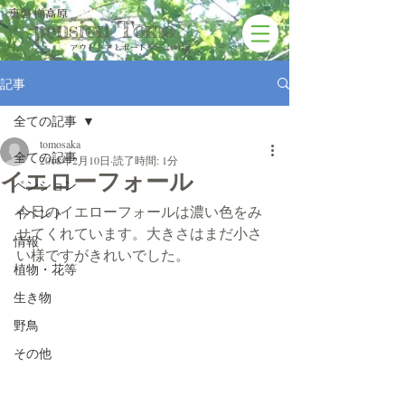
裏磐梯高原
pension Tomo
アウトドアと​ボードゲームの宿
記事
全ての記事
tomosaka
全ての記事
2018年2月10日
読了時間: 1分
イエローフォール
ペンション
今日のイエローフォールは濃い色をみ
イベント
せてくれています。大きさはまだ小さ
情報
い様ですがきれいでした。
植物・花等
生き物
野鳥
その他