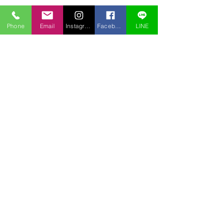
Phone
Email
Instagram
Facebook
LINE
コメント
若冲展
３月の裏庭
コメントを追加…
〒969-2701
福島県耶麻郡北塩原村桧原曽原山1095-46 レイクウッドヴィラ
TEL:
0241-32-2722
FAX:
0241-32-3013
E-mail :
pension.tomo@gmail.com
Copyright © 2020 pension Tomo All Rights Reserved.