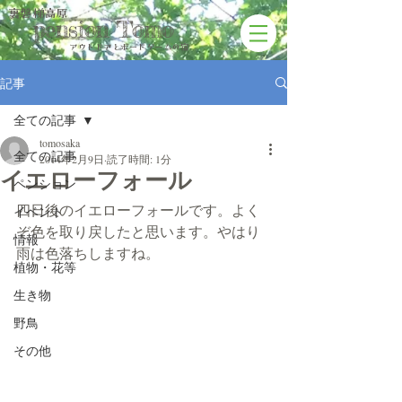
裏磐梯高原
pension Tomo
アウトドアと​ボードゲームの宿
記事
全ての記事
tomosaka
全ての記事
2014年2月9日
読了時間: 1分
イエローフォール
ペンション
四日後のイエローフォールです。よく
イベント
ぞ色を取り戻したと思います。やはり
情報
雨は色落ちしますね。
植物・花等
生き物
野鳥
その他