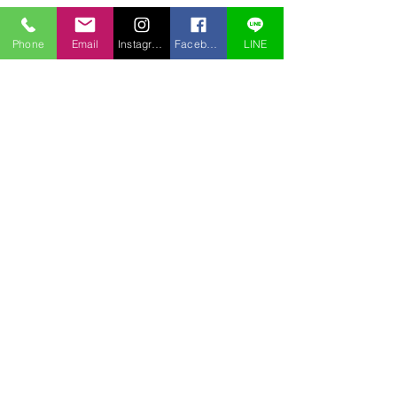
Phone
Email
Instagram
Facebook
LINE
コメント
若冲展
３月の裏庭
コメントを追加…
〒969-2701
福島県耶麻郡北塩原村桧原曽原山1095-46 レイクウッドヴィラ
TEL:
0241-32-2722
FAX:
0241-32-3013
E-mail :
pension.tomo@gmail.com
Copyright © 2020 pension Tomo All Rights Reserved.