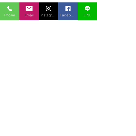
Phone
Email
Instagram
Facebook
LINE
コメント
若冲展
３月の裏庭
コメントを追加…
〒969-2701
福島県耶麻郡北塩原村桧原曽原山1095-46 レイクウッドヴィラ
TEL:
0241-32-2722
FAX:
0241-32-3013
E-mail :
pension.tomo@gmail.com
Copyright © 2020 pension Tomo All Rights Reserved.