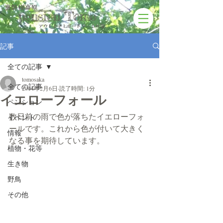
裏磐梯高原
pension Tomo
アウトドアと​ボードゲームの宿
記事
全ての記事
tomosaka
全ての記事
2014年2月6日
読了時間: 1分
イエローフォール
ペンション
数日前の雨で色が落ちたイエローフォ
イベント
ールです。これから色が付いて大きく
情報
なる事を期待しています。
植物・花等
生き物
野鳥
その他