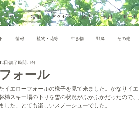
HOME
宿泊
アクセス
観光
予約
ボード
ト
情報
植物・花等
生き物
野鳥
その他
12日
読了時間: 1分
フォール
たイエローフォールの様子を見て来ました。かなりイエ
磐梯スキー場の下りを雪の状況がふかふかだったので、
ました。とても楽しいスノーシューでした。