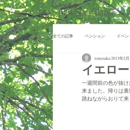
裏磐梯高原
pension Tomo
アウトドアと​ボードゲームの宿
全ての記事
ペンション
イベン
tomosaka
2013年2月
イエロー
一週間前の色が抜け
来ました。帰りは裏
跳ねながらおりて来