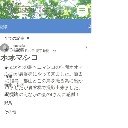
裏磐梯高原
pension Tomo
アウトドアと​ボードゲームの宿
記事
全ての記事
tomosaka
全ての記事
2014年1月19日
読了時間: 1分
オオマシコ
ペンション
あこがれの鳥ベニマシコの仲間オオマ
イベント
シコが裏磐梯にやって来ました。過去
情報
に福島、郡山とこの鳥を撮る為に出か
植物・花等
けましたが裏磐梯で撮影出来ました。
生き物
発見者のえながの会のIさんに感謝！
野鳥
その他