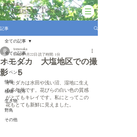
裏磐梯高原
pension Tomo
アウトドアと​ボードゲームの宿
記事
全ての記事
tomosaka
全ての記事
2012年9月22日
読了時間: 1分
オモダカ 大塩地区での撮
ペンション
影 ５
イベント
情報
オモダカは水田や浅い沼、湿地に生え
る多年草です。花びらの白い色の質感
植物・花等
がとてもキレイです。私にとってこの
生き物
花もとても新鮮に見えました。
野鳥
その他