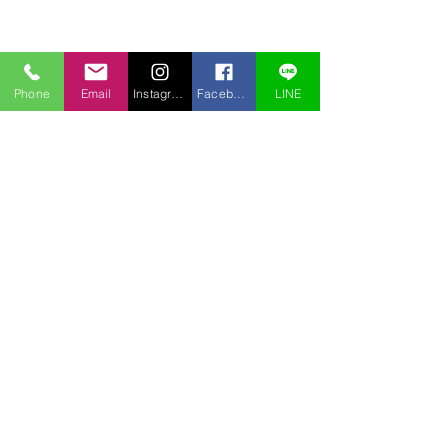
Phone
Email
Instagram
Facebook
LINE
コメント
コメントを追加…
アオチドリも盗掘されて
盗掘されました
いた
ノビネチドリ）
〒969-2701
福島県耶麻郡北塩原村桧原曽原山1095-46 レイクウッドヴィラ
TEL:
0241-32-2722
FAX:
0241-32-3013
E-mail :
pension.tomo@gmail.com
Copyright © 2020 pension Tomo All Rights Reserved.