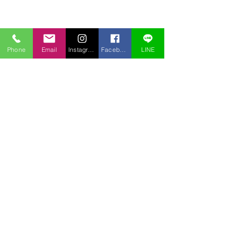
Phone
Email
Instagram
Facebook
LINE
コメント
オオタカ
カワガラス
コメントを追加…
〒969-2701
福島県耶麻郡北塩原村桧原曽原山1095-46 レイクウッドヴィラ
TEL:
0241-32-2722
FAX:
0241-32-3013
E-mail :
pension.tomo@gmail.com