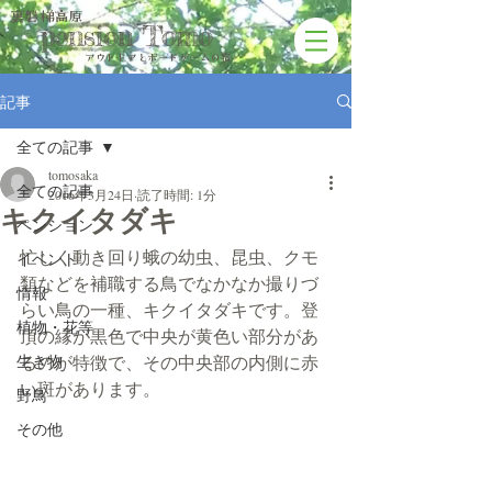
裏磐梯高原
pension Tomo
アウトドアと​ボードゲームの宿
記事
全ての記事
tomosaka
全ての記事
2016年3月24日
読了時間: 1分
キクイタダキ
ペンション
忙しく動き回り蛾の幼虫、昆虫、クモ
イベント
類などを補職する鳥でなかなか撮りづ
情報
らい鳥の一種、キクイタダキです。登
植物・花等
頂の縁が黒色で中央が黄色い部分があ
生き物
るのが特徴で、その中央部の内側に赤
い斑があります。
野鳥
その他