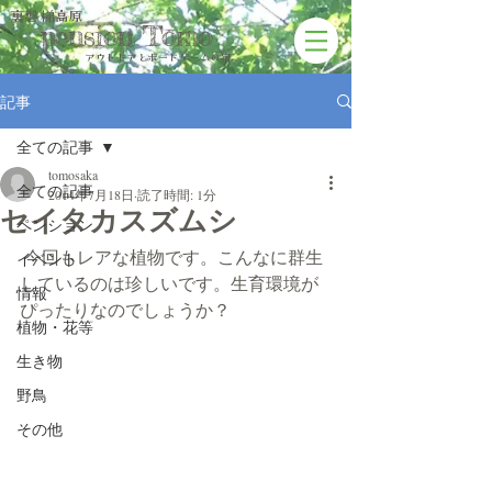
裏磐梯高原
pension Tomo
アウトドアと​ボードゲームの宿
記事
全ての記事
tomosaka
全ての記事
2014年7月18日
読了時間: 1分
セイタカスズムシ
ペンション
 今回もレアな植物です。こんなに群生
イベント
しているのは珍しいです。生育環境が
情報
ぴったりなのでしょうか？
植物・花等
生き物
野鳥
その他