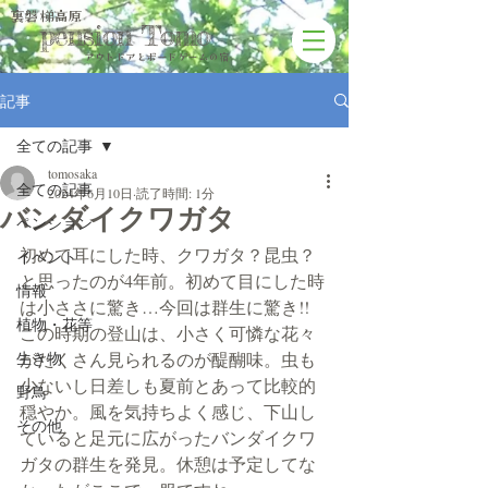
裏磐梯高原
pension Tomo
アウトドアと​ボードゲームの宿
記事
全ての記事
tomosaka
全ての記事
2024年6月10日
読了時間: 1分
バンダイクワガタ
ペンション
初めて耳にした時、クワガタ？昆虫？
イベント
と思ったのが4年前。初めて目にした時
情報
は小ささに驚き…今回は群生に驚き!!
植物・花等
この時期の登山は、小さく可憐な花々
生き物
がたくさん見られるのが醍醐味。虫も
少ないし日差しも夏前とあって比較的
野鳥
穏やか。風を気持ちよく感じ、下山し
その他
ていると足元に広がったバンダイクワ
ガタの群生を発見。休憩は予定してな