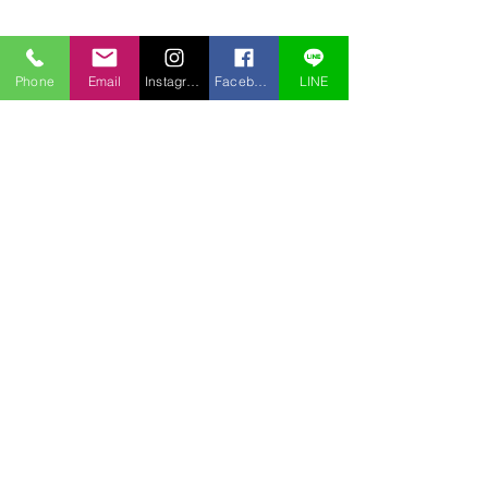
Phone
Email
Instagram
Facebook
LINE
コメント
コメントを追加…
アオチドリも盗掘されて
盗掘されました
いた
ノビネチドリ）
〒969-2701
福島県耶麻郡北塩原村桧原曽原山1095-46 レイクウッドヴィラ
TEL:
0241-32-2722
FAX:
0241-32-3013
E-mail :
pension.tomo@gmail.com
Copyright © 2020 pension Tomo All Rights Reserved.