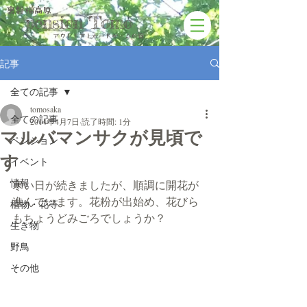
裏磐梯高原
pension Tomo
アウトドアと​ボードゲームの宿
記事
全ての記事
tomosaka
全ての記事
2014年4月7日
読了時間: 1分
マルバマンサクが見頃で
ペンション
す
イベント
情報
寒い日が続きましたが、順調に開花が
進んでいます。花粉が出始め、花びら
植物・花等
もちょうどみごろでしょうか？
生き物
野鳥
その他