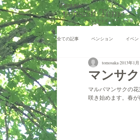
裏磐梯高原
pension Tomo
アウトドアと​ボードゲームの宿
全ての記事
ペンション
イベン
tomosaka
2013年1月
マンサク
マルバマンサクの花
咲き始めます。春が