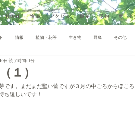
HOME
宿泊
アクセス
観光
予約
ボード
ト
情報
植物・花等
生き物
野鳥
その他
10日
読了時間: 1分
（１）
芽です。まだまだ堅い蕾ですが３月の中ごろからほころ
待ち遠しいです！