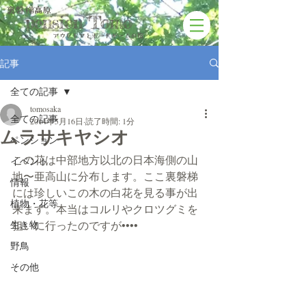
裏磐梯高原
pension Tomo
アウトドアと​ボードゲームの宿
記事
全ての記事
tomosaka
全ての記事
2014年5月16日
読了時間: 1分
ムラサキヤシオ
ペンション
この花は中部地方以北の日本海側の山
イベント
地〜亜高山に分布します。ここ裏磐梯
情報
には珍しいこの木の白花を見る事が出
植物・花等
来ます。本当はコルリやクロツグミを
生き物
狙いに行ったのですが••••
野鳥
その他