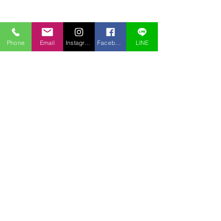
Phone
Email
Instagram
Facebook
LINE
コメント
コメントを追加…
アオチドリも盗掘されて
盗掘されました
いた
ノビネチドリ）
〒969-2701
福島県耶麻郡北塩原村桧原曽原山1095-46 レイクウッドヴィラ
TEL:
0241-32-2722
FAX:
0241-32-3013
E-mail :
pension.tomo@gmail.com
Copyright © 2020 pension Tomo All Rights Reserved.