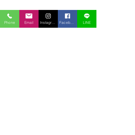
Phone
Email
Instagram
Facebook
LINE
コメント
弁天沼
雲海
コメントを追加…
〒969-2701
福島県耶麻郡北塩原村桧原曽原山1095-46 レイクウッドヴィラ
TEL:
0241-32-2722
FAX:
0241-32-3013
E-mail :
pension.tomo@gmail.com
Copyright © 2020 pension Tomo All Rights Reserved.