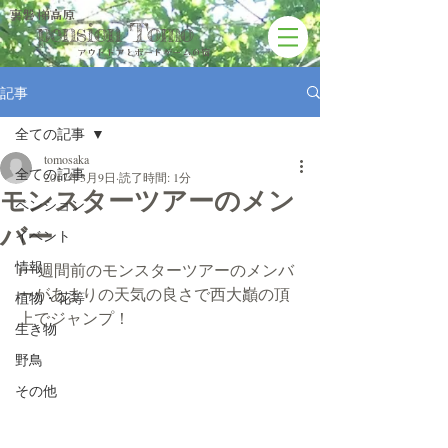
裏磐梯高原
pension Tomo
アウトドアと​ボードゲームの宿
記事
全ての記事
tomosaka
全ての記事
2017年3月9日
読了時間: 1分
モンスターツアーのメン
ペンション
バー
イベント
情報
i一週間前のモンスターツアーのメンバ
ーがあまりの天気の良さで西大巓の頂
植物・花等
上でジャンプ！
生き物
野鳥
その他