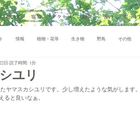
HOME
宿泊
アクセス
観光
予約
ボード
ト
情報
植物・花等
生き物
野鳥
その他
22日
読了時間: 1分
シユリ
えると良いなぁ。