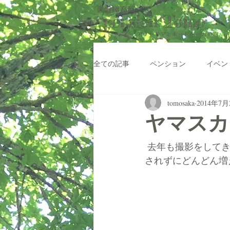
裏磐梯高原
pension Tomo
アウトドアと​ボードゲームの宿
全ての記事
ペンション
イベン
tomosaka
2014年7月
ヤマスカ
 去年も撮影をしてきたヤマスカシユリです。少し増えたような気がします。このまま盗掘
されずにどんどん増