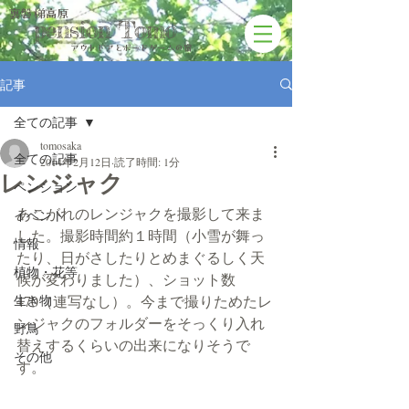
裏磐梯高原
pension Tomo
アウトドアと​ボードゲームの宿
記事
全ての記事
tomosaka
全ての記事
2014年2月12日
読了時間: 1分
レンジャク
ペンション
あこがれのレンジャクを撮影して来ま
イベント
した。撮影時間約１時間（小雪が舞っ
情報
たり、日がさしたりとめまぐるしく天
植物・花等
候が変わりました）、ショット数
生き物
470（連写なし）。今まで撮りためたレ
ンジャクのフォルダーをそっくり入れ
野鳥
替えするくらいの出来になりそうで
その他
す。