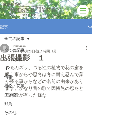
裏磐梯高原
pension Tomo
アウトドアと​ボードゲームの宿
記事
全ての記事
tomosaka
全ての記事
2015年6月23日
読了時間: 1分
出張撮影 １
ペンション
スイカズラ、つる性の植物で花の蜜を
イベント
吸う事からや忍冬は冬に耐え忍んで葉
情報
が残る事からなどの名前の由来があり
植物・花等
ます。かなり昔の歌で因幡晃の忍冬と
生き物
言う歌が有った様な！
野鳥
その他