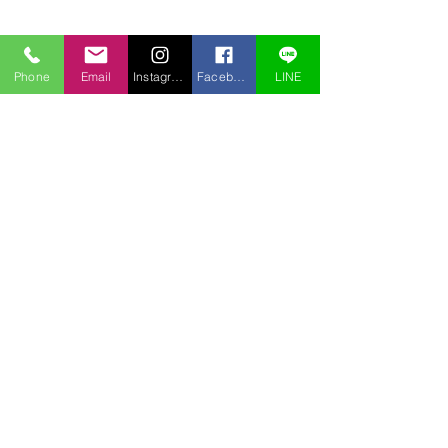
Phone
Email
Instagram
Facebook
LINE
コメント
コメントを追加…
アオチドリも盗掘されて
盗掘されました
いた
ノビネチドリ）
〒969-2701
福島県耶麻郡北塩原村桧原曽原山1095-46 レイクウッドヴィラ
TEL:
0241-32-2722
FAX:
0241-32-3013
E-mail :
pension.tomo@gmail.com
Copyright © 2020 pension Tomo All Rights Reserved.