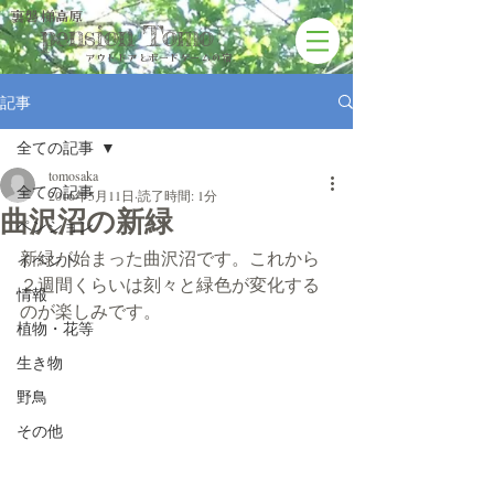
裏磐梯高原
pension Tomo
アウトドアと​ボードゲームの宿
記事
全ての記事
tomosaka
全ての記事
2016年5月11日
読了時間: 1分
曲沢沼の新緑
ペンション
新緑が始まった曲沢沼です。これから
イベント
２週間くらいは刻々と緑色が変化する
情報
のが楽しみです。
植物・花等
生き物
野鳥
その他