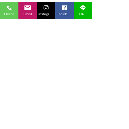
Phone
Email
Instagram
Facebook
LINE
コメント
若冲展
３月の裏庭
コメントを追加…
〒969-2701
福島県耶麻郡北塩原村桧原曽原山1095-46 レイクウッドヴィラ
TEL:
0241-32-2722
FAX:
0241-32-3013
E-mail :
pension.tomo@gmail.com
Copyright © 2020 pension Tomo All Rights Reserved.