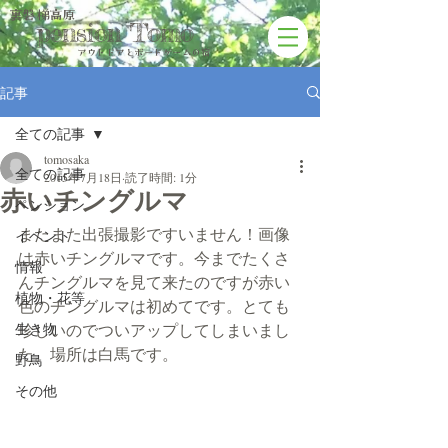
裏磐梯高原
pension Tomo
アウトドアと​ボードゲームの宿
記事
全ての記事
tomosaka
全ての記事
2015年7月18日
読了時間: 1分
赤いチングルマ
ペンション
またまた出張撮影ですいません！画像
イベント
は赤いチングルマです。今までたくさ
情報
んチングルマを見て来たのですが赤い
植物・花等
色のチングルマは初めてです。とても
生き物
珍しいのでついアップしてしまいまし
た。場所は白馬です。
野鳥
その他