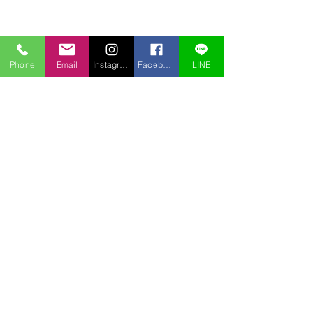
Phone
Email
Instagram
Facebook
LINE
コメント
コメントを追加…
アオチドリも盗掘されて
盗掘されました
いた
ノビネチドリ）
〒969-2701
福島県耶麻郡北塩原村桧原曽原山1095-46 レイクウッドヴィラ
TEL:
0241-32-2722
FAX:
0241-32-3013
E-mail :
pension.tomo@gmail.com
Copyright © 2020 pension Tomo All Rights Reserved.