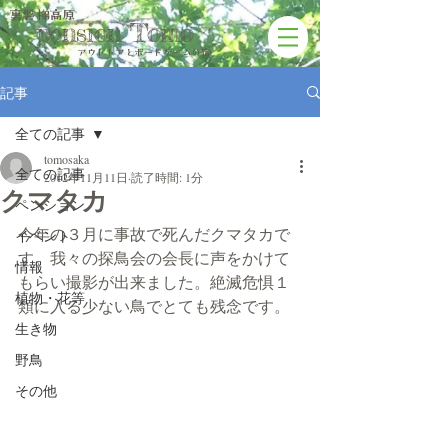
裏磐梯高原
pension Tomo
アウトドアと​ボードゲームの宿
記事
全ての記事
tomosaka
全ての記事
2012年11月11日
読了時間: 1分
クマタカ
ペンション
今年の３月に事故で死んだクマタカで
イベント
す。我々の探鳥会の会長に声をかけて
情報
もらい撮影が出来ました。絶滅危惧１
植物・花等
類に入る少ない鳥でとても残念です。
生き物
野鳥
その他