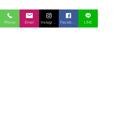
Phone
Email
Instagram
Facebook
LINE
コメント
オオタカ
カワガラス
コメントを追加…
〒969-2701
福島県耶麻郡北塩原村桧原曽原山1095-46 レイクウッドヴィラ
TEL:
0241-32-2722
FAX:
0241-32-3013
E-mail :
pension.tomo@gmail.com
Copyright © 2020 pension Tomo All Rights Reserved.