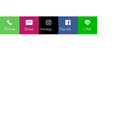
Phone
Email
Instagram
Facebook
LINE
コメント
コメントを追加…
アオチドリも盗掘されて
盗掘されました
いた
ノビネチドリ）
〒969-2701
福島県耶麻郡北塩原村桧原曽原山1095-46 レイクウッドヴィラ
TEL:
0241-32-2722
FAX:
0241-32-3013
E-mail :
pension.tomo@gmail.com