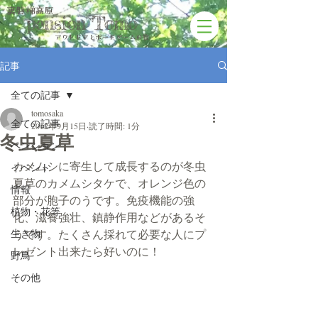
裏磐梯高原
pension Tomo
アウトドアと​ボードゲームの宿
記事
全ての記事
tomosaka
全ての記事
2012年9月15日
読了時間: 1分
冬虫夏草
ペンション
カメムシに寄生して成長するのが冬虫
イベント
夏草のカメムシタケで、オレンジ色の
情報
部分が胞子のうです。免疫機能の強
植物・花等
化、滋養強壮、鎮静作用などがあるそ
生き物
うです。たくさん採れて必要な人にプ
レゼント出来たら好いのに！
野鳥
その他