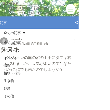
裏磐梯高原
pension Tomo
アウトドアと​ボードゲームの宿
記事
全ての記事
tomosaka
全ての記事
2013年6月26日
読了時間: 1分
タヌキ
ペンション
ペンションの庭の沼の土手にタヌキ君
イベント
が現れました。天気がよいのでひなた
情報
ぼっこにでも来たのでしょうか？
植物・花等
生き物
野鳥
その他