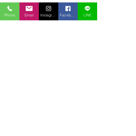
Phone
Email
Instagram
Facebook
LINE
コメント
コザル
チョウトンボ
コメントを追加…
〒969-2701
福島県耶麻郡北塩原村桧原曽原山1095-46 レイクウッドヴィラ
TEL:
0241-32-2722
FAX:
0241-32-3013
E-mail :
pension.tomo@gmail.com
Copyright © 2020 pension Tomo All Rights Reserved.