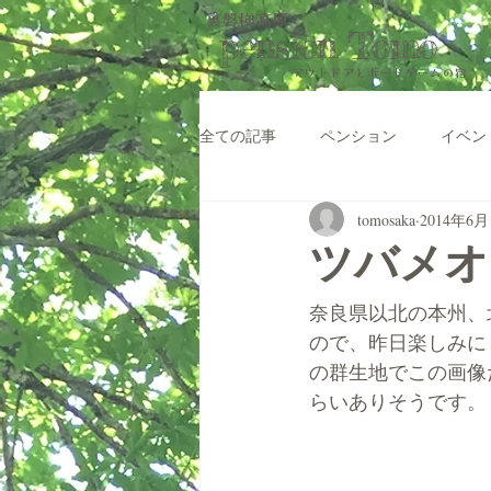
裏磐梯高原
pension Tomo
アウトドアと​ボードゲームの宿
全ての記事
ペンション
イベン
tomosaka
2014年6
ツバメオ
奈良県以北の本州、
ので、昨日楽しみに
の群生地でこの画像
らいありそうです。