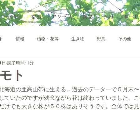
HOME
宿泊
アクセス
観光
予約
ボード
ト
情報
植物・花等
生き物
野鳥
その他
月1日
読了時間: 1分
モト
北海道の亜高山帯に生える。過去のデーターで５月末〜
していたのですが残念ながら花は終わっていました。こ
だけでも大きな株が５０株はありそうです。全体では見