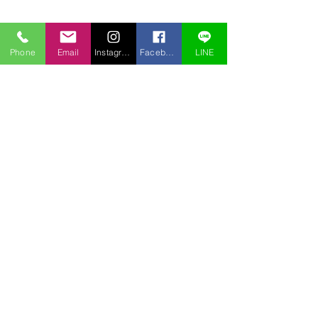
Phone
Email
Instagram
Facebook
LINE
コメント
コメントを追加…
アオチドリも盗掘されて
盗掘されました
いた
ノビネチドリ）
〒969-2701
福島県耶麻郡北塩原村桧原曽原山1095-46 レイクウッドヴィラ
TEL:
0241-32-2722
FAX:
0241-32-3013
E-mail :
pension.tomo@gmail.com
Copyright © 2020 pension Tomo All Rights Reserved.