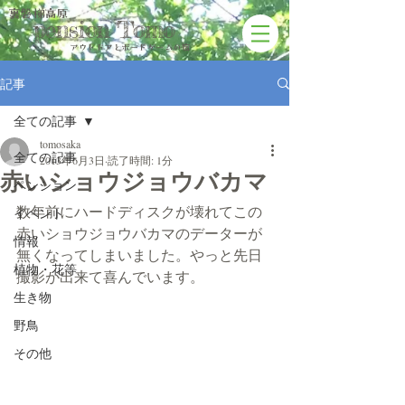
裏磐梯高原
pension Tomo
アウトドアと​ボードゲームの宿
記事
全ての記事
tomosaka
全ての記事
2013年6月3日
読了時間: 1分
赤いショウジョウバカマ
ペンション
数年前にハードディスクが壊れてこの
イベント
赤いショウジョウバカマのデーターが
情報
無くなってしまいました。やっと先日
植物・花等
撮影が出来て喜んでいます。
生き物
野鳥
その他