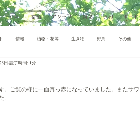
HOME
宿泊
アクセス
観光
予約
ボード
ト
情報
植物・花等
生き物
野鳥
その他
28日
読了時間: 1分
す。ご覧の様に一面真っ赤になっていました。またサワ
た。