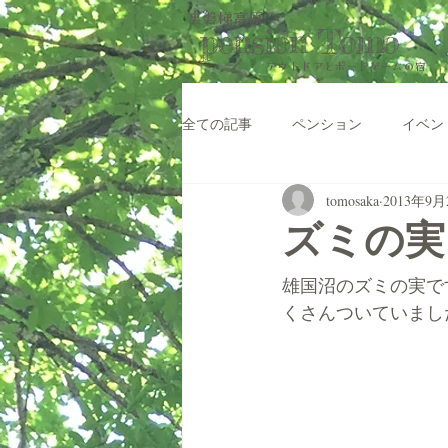
裏磐梯高原
pension Tomo
アウトドアと​ボードゲームの宿
全ての記事
ペンション
イベン
tomosaka
2013年9月
ズミの実
雄国沼のズミの実で
くさんついていまし