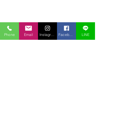
Phone
Email
Instagram
Facebook
LINE
コメント
コメントを追加…
アオチドリも盗掘されて
盗掘されました
いた
ノビネチドリ）
〒969-2701