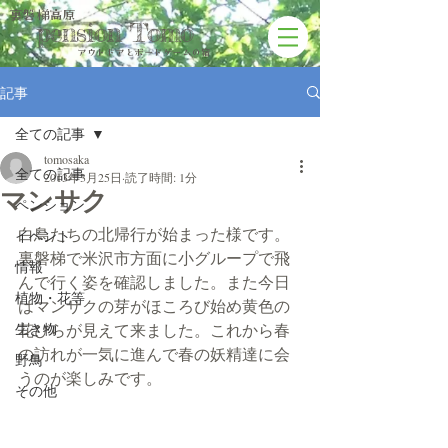
裏磐梯高原
pension Tomo
アウトドアと​ボードゲームの宿
記事
全ての記事
tomosaka
全ての記事
2013年3月25日
読了時間: 1分
マンサク
ペンション
白鳥たちの北帰行が始まった様です。
イベント
裏磐梯で米沢市方面に小グループで飛
情報
んで行く姿を確認しました。また今日
植物・花等
はマンサクの芽がほころび始め黄色の
生き物
花びらが見えて来ました。これから春
の訪れが一気に進んで春の妖精達に会
野鳥
うのが楽しみです。
その他